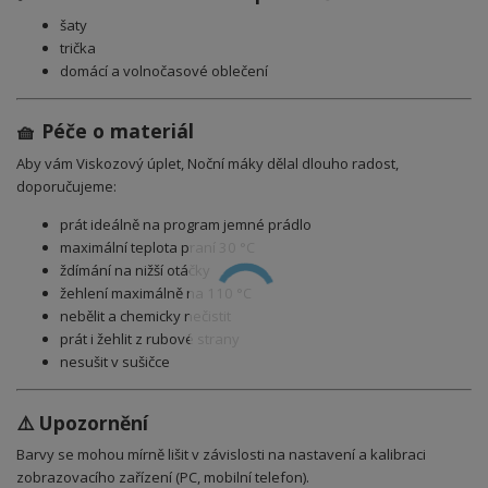
šaty
trička
domácí a volnočasové oblečení
🧺 Péče o materiál
Aby vám Viskozový úplet, Noční máky dělal dlouho radost,
doporučujeme:
prát ideálně na program jemné prádlo
maximální teplota praní 30 °C
ždímání na nižší otáčky
žehlení maximálně na 110 °C
nebělit a chemicky nečistit
prát i žehlit z rubové strany
nesušit v sušičce
⚠️ Upozornění
Barvy se mohou mírně lišit v závislosti na nastavení a kalibraci
zobrazovacího zařízení (PC, mobilní telefon).