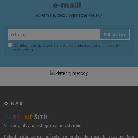
e-mail!
Ať vám neutečou výjimečné kousky
Přihlásit se
Souhlasím se
zpracováním osobních údajů
za účelem rozesílky
newsletteru.
O NÁS
B
A
R
E
V
N
É
ŠITÍ!
Všechny látky na eshopu máme
skladem
.
Pokud máte zájem, můžete se přidat do naší FB skupiny, kde