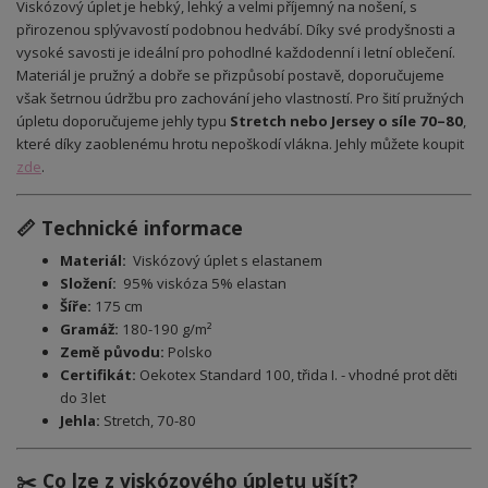
Viskózový úplet je hebký, lehký a velmi příjemný na nošení, s
přirozenou splývavostí podobnou hedvábí. Díky své prodyšnosti a
vysoké savosti je ideální pro pohodlné každodenní i letní oblečení.
Materiál je pružný a dobře se přizpůsobí postavě, doporučujeme
však šetrnou údržbu pro zachování jeho vlastností. Pro šití pružných
úpletu doporučujeme jehly typu
Stretch nebo Jersey o síle 70–80
,
které díky zaoblenému hrotu nepoškodí vlákna. Jehly můžete koupit
zde
.
📏 Technické informace
Materiál:
Viskózový úplet s elastanem
Složení:
95% viskóza 5% elastan
Šíře:
175 cm
Gramáž:
180-190 g/m²
Země původu:
Polsko
Certifikát:
Oekotex Standard 100, třida I. - vhodné prot děti
do 3let
Jehla:
Stretch, 70-80
✂️ Co lze z viskózového úpletu ušít?