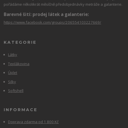
pořádáme několikrát měsíčně předobjednávky metráže a galanterie.
Barevné šití: prodej látek a galanterie:
https://www.facebook.com/groups/206554103227669/
KATEGORIE
Látky
Teplákovina
Úplet
Silky
Softshell
INFORMACE
Doprava zdarma od 1 800 Kč