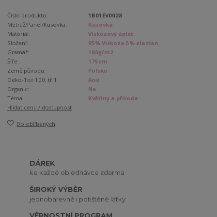
Číslo produktu:
1B01EV0028
Metráž/Panel/Kusovka:
Kusovka
Materiál:
Viskozový úplet
Složení:
95% Viskoza 5% elastan
Gramáž:
180g/m2
Šíře:
175cm
Země původu:
Polsko
Oeko-Tex 100, tř.1:
Ano
Organic:
Ne
Téma:
Květiny a příroda
Hlídat cenu / dostupnost
Do oblíbených
DÁREK
ke každé objednávce zdarma
ŠIROKÝ VÝBĚR
jednobarevné i potištěné látky
VĚRNOSTNÍ PROGRAM