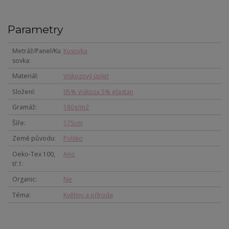
Parametry
Metráž/Panel/Ku
Kusovka
sovka
Materiál
Viskozový úplet
Složení
95% Viskoza 5% elastan
Gramáž
180g/m2
Šíře
175cm
Země původu
Polsko
Oeko-Tex 100,
Ano
tř.1
Organic
Ne
Téma
Květiny a příroda