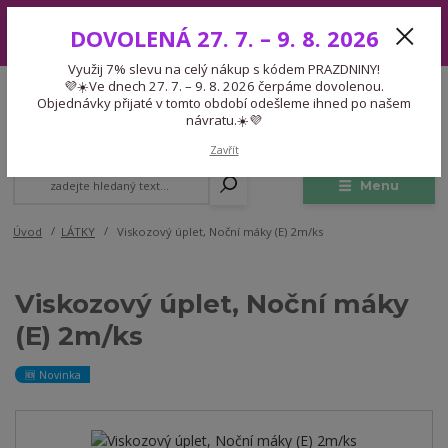
Využij 7% slevu na celý nákup s kódem PRAZDNINY! 💜☀️Ve dnech 27.
DOVOLENÁ 27. 7. – 9. 8. 2026
7. – 9. 8. 2026 čerpáme dovolenou. Objednávky přijaté v tomto období
odešleme ihned po našem návratu.☀️💜
Využij 7% slevu na celý nákup s kódem PRAZDNINY!
Expedice 775 866 913
💜☀️Ve dnech 27. 7. – 9. 8. 2026 čerpáme dovolenou.
CZK
Po-Čt 9-15:30 Pá 9-14:30 Pauza 13-13:45
Objednávky přijaté v tomto období odešleme ihned po našem
návratu.☀️💜
0
0,00 Kč
Zavřít
Menu
Úvod
LÁTKY
Viskozový úplet, Noční máky (E) 2m/ks
Viskozový úplet, Noční máky
(E) 2m/ks
🆕 Novinka