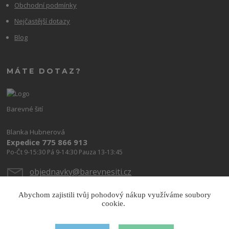
Obchodní podmínky
Nejčastější dotazy
Blog
MÁTE DOTAZ?
Barevné šití
Blanka Hubnerová
Expedice 775 866 913
Po-Čt 9-15:30 Pá 9-14:30 Pauza 13-13:45
objednavky@barevnesiti.cz
Abychom zajistili tvůj pohodový nákup využíváme soubory
cookie.