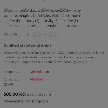
Ohodnotit produkt
Kvalitní viskózový úplet
Viskozový úplet, Noční máky je velmi hebký, příjemný, splývavý a chladivý
materiál. Je ideální na letní oblečení. Křivky, které chcete zvýraznit
obepínejte, naopak co chcete zamaskovat, řaste.
celý popis
Dostupnost
Není skladem
Cena před
650,00 Kč
slevou
585,00 Kč
/
ks
483,47 Kč
bez DPH
Momentálně není k dispozici