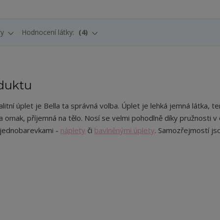
ry
Hodnocení látky:
4
duktu
itní úplet je Bella ta správná volba. Úplet je lehká jemná látka, te
na omak, příjemná na tělo. Nosí se velmi pohodlně díky pružnosti v
 jednobarevkami -
náplety
či
bavlněnými úplety
. Samozřejmostí js