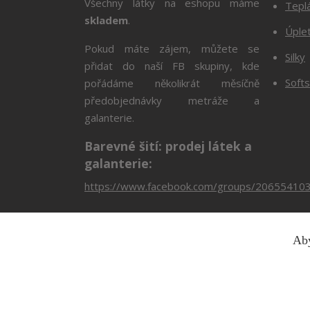
Všechny látky na eshopu máme
Tepl
skladem
.
Úple
Pokud máte zájem, můžete se
Silky
přidat do naší FB skupiny, kde
Softs
pořádáme několikrát měsíčně
předobjednávky metráže a
galanterie.
Barevné šití: prodej látek a
galanterie:
https://www.facebook.com/groups/20655410
Aby