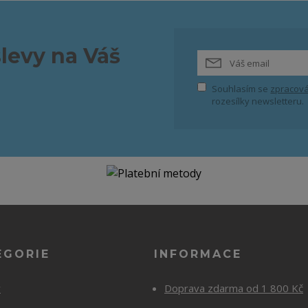
slevy na Váš
Souhlasím se
zpracová
rozesílky newsletteru.
EGORIE
INFORMACE
y
Doprava zdarma od 1 800 Kč