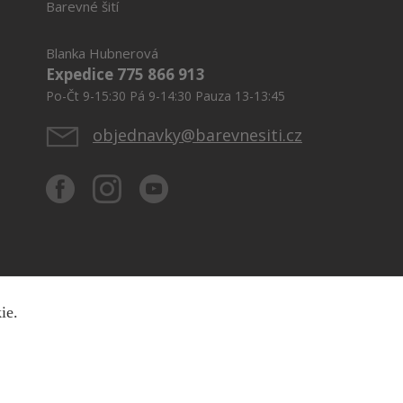
Barevné šití
Blanka Hubnerová
Expedice 775 866 913
Po-Čt 9-15:30 Pá 9-14:30 Pauza 13-13:45
objednavky@barevnesiti.cz
kie.