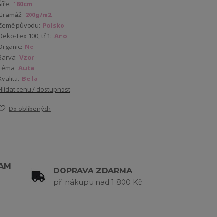
Šíře:
180cm
Gramáž:
200g/m2
Země původu:
Polsko
Oeko-Tex 100, tř.1:
Ano
Organic:
Ne
Barva:
Vzor
Téma:
Auta
Kvalita:
Bella
Hlídat cenu / dostupnost
Do oblíbených
RAM
DOPRAVA ZDARMA
při nákupu nad 1 800 Kč