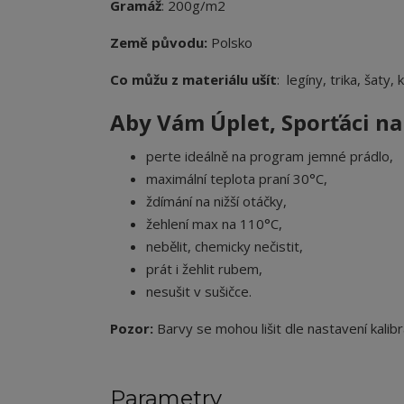
Gramáž
: 200g/m2
Země původu:
Polsko
Co můžu z materiálu ušít
: legíny, trika, šaty,
Aby Vám Úplet
, Sporťáci 
perte ideálně na program jemné prádlo,
maximální teplota praní 30°C,
ždímání na nižší otáčky,
žehlení max na 110°C,
nebělit, chemicky nečistit,
prát i žehlit rubem,
nesušit v sušičce.
Pozor:
Barvy se mohou lišit dle nastavení kalibr
Parametry