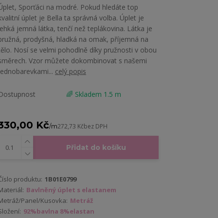
Úplet, Sporťáci na modré. Pokud hledáte top
kvalitní úplet je Bella ta správná volba. Úplet je
lehká jemná látka, tenčí než teplákovina. Látka je
pružná, prodyšná, hladká na omak, příjemná na
tělo. Nosí se velmi pohodlně díky pružnosti v obou
směrech. Vzor můžete dokombinovat s našemi
jednobarevkami...
celý popis
Dostupnost
🌈 Skladem 1.5 m
330,00 Kč
/
m
272,73 Kč
bez DPH
Přidat do košíku
Číslo produktu:
1B01E0799
Materiál:
Bavlněný úplet s elastanem
Metráž/Panel/Kusovka:
Metráž
Složení:
92%bavlna 8%elastan