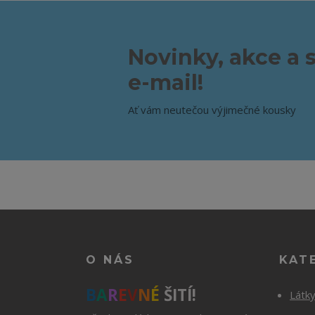
Novinky, akce a 
e-mail!
Ať vám neutečou výjimečné kousky
O NÁS
KAT
B
A
R
E
V
N
É
ŠITÍ!
Látk