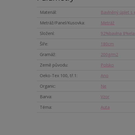
Materiál
Bavlněný úplet s
Metráž/Panel/Kusovka
Metráž
Složení
92%bavlna 8%ela
Šíře
180cm
Gramáž
200g/m2
Země původu
Polsko
Oeko-Tex 100, tř.1
Ano
Organic
Ne
Barva
Vzor
Téma
Auta