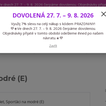
e dnech 27. 7. – 9. 8. 2026 čerpáme dovolenou. Objednávky přij
IKÁTY
BLOG
DOVOLENÁ 27. 7. – 9. 8. 2026
Expedice 775 866 913
Po-Čt 9-15
Využij 7% slevu na celý nákup s kódem PRAZDNINY!
💜☀️Ve dnech 27. 7. – 9. 8. 2026 čerpáme dovolenou.
Hledat
Objednávky přijaté v tomto období odešleme ihned po našem
návratu.☀️💜
Zavřít
GALANTERIE
PŘEDOBJEDNÁVKY
LÉTO
odré (E)