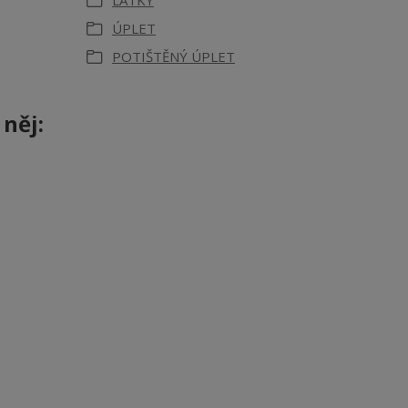
LÁTKY
ÚPLET
POTIŠTĚNÝ ÚPLET
 něj: