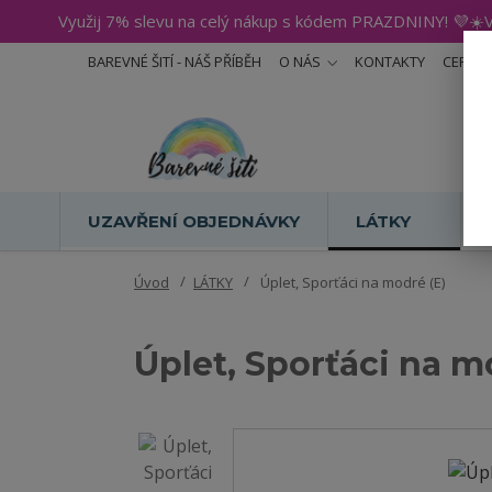
Využij 7% slevu na celý nákup s kódem PRAZDNINY! 💜☀️V
BAREVNÉ ŠITÍ - NÁŠ PŘÍBĚH
O NÁS
KONTAKTY
CERTIF
UZAVŘENÍ OBJEDNÁVKY
LÁTKY
Úvod
LÁTKY
Úplet, Sporťáci na modré (E)
Úplet, Sporťáci na m