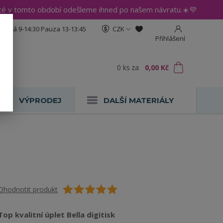
até v tomto období odešleme ihned po našem návratu.☀️💜
:30 Pá 9-14:30 Pauza 13-13:45
CZK
Přihlášení
0
ks
za
0,00 Kč
VÝPRODEJ
DALŠÍ MATERIÁLY
Ohodnotit produkt
Top kvalitní úplet Bella digitisk