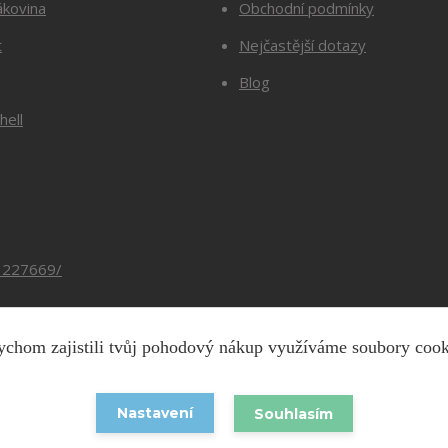
ákovina
Obchodní podmínky
t
Nejčastější dotazy
Blog
hell
3227669/
chom zajistili tvůj pohodový nákup využíváme soubory coo
Copyright © 2026 Barevnesiti.cz
Nastavení
Souhlasím
Vytvořeno na
Eshop-rychle.cz