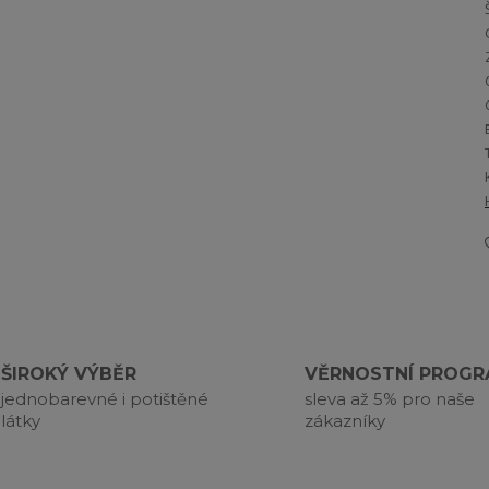
ŠIROKÝ VÝBĚR
VĚRNOSTNÍ PROG
jednobarevné i potištěné
sleva až 5% pro naše
látky
zákazníky