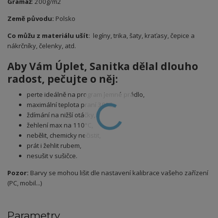
Gramáž
: 200g/m2
Země původu:
Polsko
Co můžu z materiálu ušít
: legíny, trika, šaty, kraťasy, čepice a
nákrčníky, čelenky, atd.
Aby Vám Úplet
, Sanitka
dělal dlouho
radost, pečujte o něj:
perte ideálně na program jemné prádlo,
maximální teplota praní 30°C,
ždímání na nižší otáčky,
žehlení max na 110°C,
nebělit, chemicky nečistit,
prát i žehlit rubem,
nesušit v sušičce.
Pozor:
Barvy se mohou lišit dle nastavení kalibrace vašeho zařízení
(PC, mobil...)
Parametry