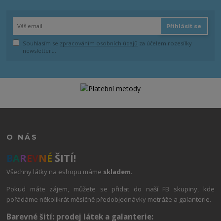
Přihlásit se
Souhlasím se
zpracováním osobních údajů
za účelem rozesílky
newsletteru.
O NÁS
B
A
R
E
V
N
É
ŠITÍ!
Všechny látky na eshopu máme
skladem
.
Pokud máte zájem, můžete se přidat do naší FB skupiny, kde
pořádáme několikrát měsíčně předobjednávky metráže a galanterie.
Barevné šití: prodej látek a galanterie: