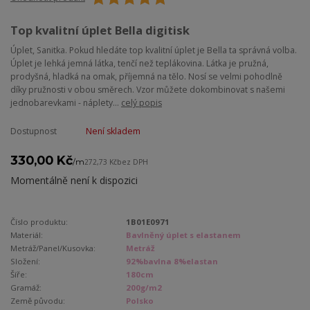
Top kvalitní úplet Bella digitisk
Úplet, Sanitka. Pokud hledáte top kvalitní úplet je Bella ta správná volba.
Úplet je lehká jemná látka, tenčí než teplákovina. Látka je pružná,
prodyšná, hladká na omak, příjemná na tělo. Nosí se velmi pohodlně
díky pružnosti v obou směrech. Vzor můžete dokombinovat s našemi
jednobarevkami - náplety...
celý popis
Dostupnost
Není skladem
330,00 Kč
/
m
272,73 Kč
bez DPH
Momentálně není k dispozici
Číslo produktu:
1B01E0971
Materiál:
Bavlněný úplet s elastanem
Metráž/Panel/Kusovka:
Metráž
Složení:
92%bavlna 8%elastan
Šíře:
180cm
Gramáž:
200g/m2
Země původu:
Polsko