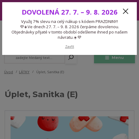
Využij 7% slevu na celý nákup s kódem PRAZDNINY! 💜☀️Ve dnech 27.
DOVOLENÁ 27. 7. – 9. 8. 2026
7. – 9. 8. 2026 čerpáme dovolenou. Objednávky přijaté v tomto období
odešleme ihned po našem návratu.☀️💜
Využij 7% slevu na celý nákup s kódem PRAZDNINY!
Expedice 775 866 913
💜☀️Ve dnech 27. 7. – 9. 8. 2026 čerpáme dovolenou.
CZK
Po-Čt 9-15:30 Pá 9-14:30 Pauza 13-13:45
Objednávky přijaté v tomto období odešleme ihned po našem
návratu.☀️💜
0
0,00 Kč
Zavřít
Menu
Úvod
LÁTKY
Úplet, Sanitka (E)
Úplet, Sanitka (E)