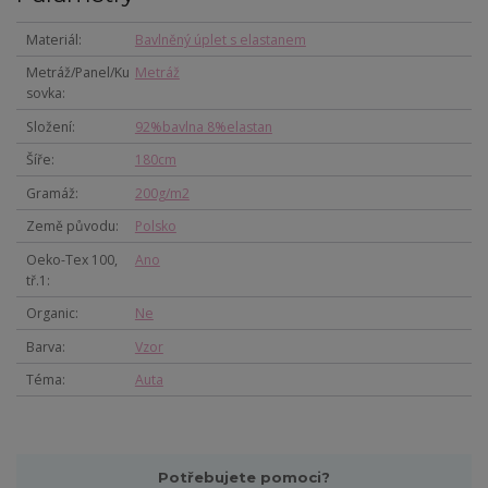
Materiál
Bavlněný úplet s elastanem
Metráž/Panel/Ku
Metráž
sovka
Složení
92%bavlna 8%elastan
Šíře
180cm
Gramáž
200g/m2
Země původu
Polsko
Oeko-Tex 100,
Ano
tř.1
Organic
Ne
Barva
Vzor
Téma
Auta
Potřebujete pomoci?