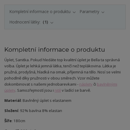
Kompletní informace o produktu
Parametry
Hodnocení látky:
1
Kompletní informace o produktu
Úplet
, Sanitka.
Pokud hledáte top kvalitní úplet je Bella ta správná
volba. Úplet je lehká jemná látka, tenčí než teplákovina. Látka je
pružná, prodyšná, hladká na omak, příjemná na tělo. Nosí se velmi
pohodlně díky pružnosti v obou směrech. Vzor můžete
dokombinovat s našemi jednobarevkami -
náplety
či
bavlněnými
úplety
. Samozřejmostí jsou i
nitě
v ladící se barvě.
Materiál
: Bavlněný úplet s elastanem
Složení
: 92% bavlna 8% elastan
Šíře
: 180cm