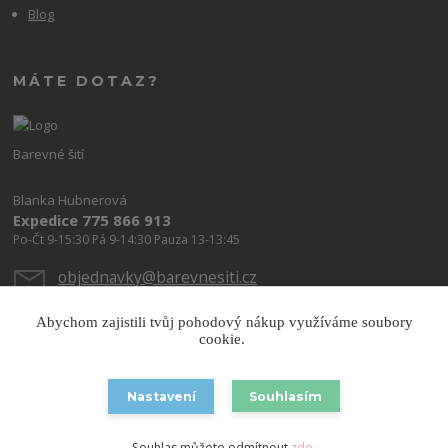
Blog
MÁTE DOTAZ?
Barevné šití
Blanka Hubnerová
Expedice 775 866 913
Po-Čt 9-15:30 Pá 9-14:30 Pauza 13-13:45
objednavky@barevnesiti.cz
Abychom zajistili tvůj pohodový nákup využíváme soubory
cookie.
Nastavení
Souhlasím
Copyright © 2026 Barevnesiti.cz
Souhlas můžete odmítnout
zde
.