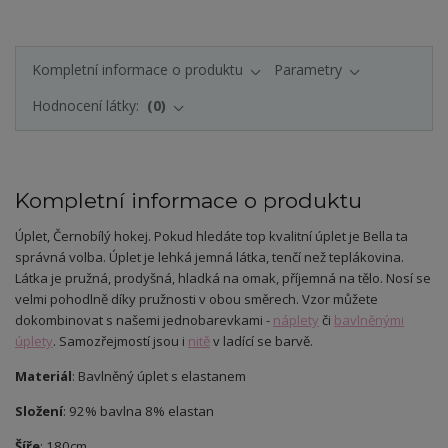
Kompletní informace o produktu
Parametry
Hodnocení látky:
0
Kompletní informace o produktu
Úplet,
Černobílý hokej
.
Pokud hledáte top kvalitní úplet je Bella ta
správná volba. Úplet je lehká jemná látka, tenčí než teplákovina.
Látka je pružná, prodyšná, hladká na omak, příjemná na tělo. Nosí se
velmi pohodlně díky pružnosti v obou směrech. Vzor můžete
dokombinovat s našemi jednobarevkami -
náplety
či
bavlněnými
úplety
. Samozřejmostí jsou i
nitě
v ladící se barvě.
Materiál
: Bavlněný úplet s elastanem
Složení
: 92% bavlna 8% elastan
Šíře
: 180cm