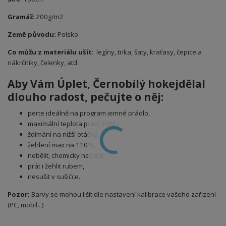
Gramáž
: 200g/m2
Země původu:
Polsko
Co můžu z materiálu ušít
: legíny, trika, šaty, kraťasy, čepice a
nákrčníky, čelenky, atd.
Aby Vám Úplet,
Černobílý hokej
dělal
dlouho radost, pečujte o něj:
perte ideálně na program jemné prádlo,
maximální teplota praní 30°C,
ždímání na nižší otáčky,
žehlení max na 110°C,
nebělit, chemicky nečistit,
prát i žehlit rubem,
nesušit v sušičce.
Pozor:
Barvy se mohou lišit dle nastavení kalibrace vašeho zařízení
(PC, mobil...)