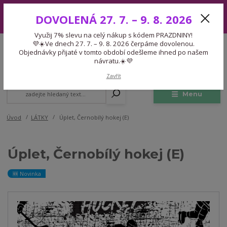
Využij 7% slevu na celý nákup s kódem PRAZDNINY! 💜☀️Ve dnech 27.
DOVOLENÁ 27. 7. – 9. 8. 2026
7. – 9. 8. 2026 čerpáme dovolenou. Objednávky přijaté v tomto období
odešleme ihned po našem návratu.☀️💜
Využij 7% slevu na celý nákup s kódem PRAZDNINY!
Expedice 775 866 913
💜☀️Ve dnech 27. 7. – 9. 8. 2026 čerpáme dovolenou.
CZK
Po-Čt 9-15:30 Pá 9-14:30 Pauza 13-13:45
Objednávky přijaté v tomto období odešleme ihned po našem
návratu.☀️💜
0
0,00 Kč
Zavřít
Menu
Úvod
LÁTKY
Úplet, Černobílý hokej (E)
Úplet, Černobílý hokej (E)
🆕 Novinka