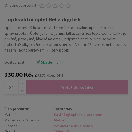
Ohodnotit produkt
Top kvalitní úplet Bella digitisk
Úplet, Černobílý hokej. Pokud hledáte top kvalitní úplet je Bella ta
správná volba. Úplet je lehká jemná látka, tenčí než teplákovina. Látka je
pružná, prodyšná, hladká na omak, příjemná na tělo. Nosí se velmi
pohodlně díky pružnosti v obou směrech. Vzor můžete dokombinovat s
našemi jednobarevkami -...
celý popis
Dostupnost
🌈 Skladem 3.4 m
330,00 Kč
/
m
272,73 Kč
bez DPH
Přidat do košíku
Číslo produktu:
1B01E1945
Materiál:
Bavlněný úplet s elastanem
Metráž/Panel/Kusovka:
Metráž
Složení:
92%bavlna 8%elastan
Gramáž:
200g/m2