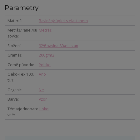
Parametry
Materiál
Bavlněný úplet s elastanem
Metráž/Panel/Ku
Metráž
sovka
Složení
92%bavlna 8%elastan
Gramáž
200g/m2
Země původu
Polsko
Oeko-Tex 100,
Ano
tř.1
Organic
Ne
Barva
Vzor
Téma/Jednobare
Hokej
vné