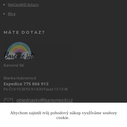
Nejčastější dotazy
Blog
MÁTE DOTAZ?
Barevné šití
Blanka Hubnerová
Expedice 775 866 913
Po-Čt 9-15:30 Pá 9-14:30 Pauza 13-13:45
objednavky@barevnesiti.cz
Abychom zajistili tvůj pohodový nákup využíváme soubory
cookie.