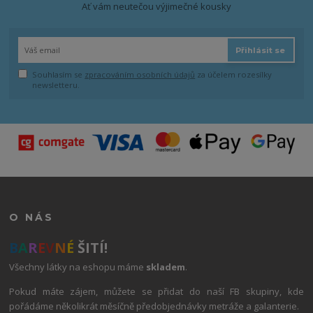
Ať vám neutečou výjimečné kousky
Přihlásit se
Souhlasím se
zpracováním osobních údajů
za účelem rozesílky
newsletteru.
O NÁS
B
A
R
E
V
N
É
ŠITÍ!
Všechny látky na eshopu máme
skladem
.
Pokud máte zájem, můžete se přidat do naší FB skupiny, kde
pořádáme několikrát měsíčně předobjednávky metráže a galanterie.