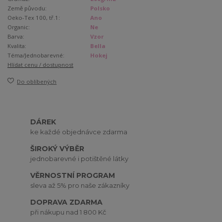
Země původu:
Polsko
Oeko-Tex 100, tř.1:
Ano
Organic:
Ne
Barva:
Vzor
Kvalita:
Bella
Téma/Jednobarevné:
Hokej
Hlídat cenu / dostupnost
Do oblíbených
DÁREK
ke každé objednávce zdarma
ŠIROKÝ VÝBĚR
jednobarevné i potištěné látky
VĚRNOSTNÍ PROGRAM
sleva až 5% pro naše zákazníky
DOPRAVA ZDARMA
při nákupu nad 1 800 Kč