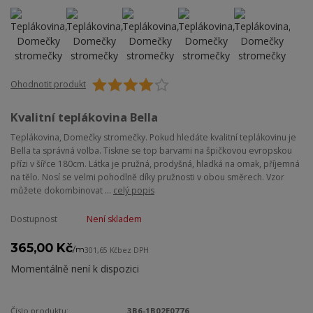
Ohodnotit produkt
Kvalitní teplákovina Bella
Teplákovina, Domečky stromečky. Pokud hledáte kvalitní teplákovinu je
Bella ta správná volba. Tiskne se top barvami na špičkovou evropskou
přízi v šířce 180cm. Látka je pružná, prodyšná, hladká na omak, příjemná
na tělo. Nosí se velmi pohodlně díky pružnosti v obou směrech. Vzor
můžete dokombinovat ...
celý popis
Dostupnost
Není skladem
365,00 Kč
/
m
301,65 Kč
bez DPH
Momentálně není k dispozici
Číslo produktu:
3B6-1B02E0776