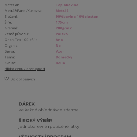
Materiál:
Teplákovina
Metráž/Panel/Kusovka:
Metráž
Složení:
90%bavlna 10%elastan
Šíře:
175cm
Gramáž:
280g/m2
Země původu:
Polsko
Oeko-Tex 100, tř.1:
Ano
Organic:
Ne
Barva:
Vzor
Téma:
Domečky
Kvalita:
Bella
Hlídat cenu / dostupnost
Do oblíbených
DÁREK
ke každé objednávce zdarma
ŠIROKÝ VÝBĚR
jednobarevné i potištěné látky
VĚRNOSTNÍ PROGRAM