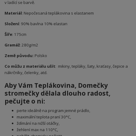
v ladící se barvě.
Materiál
: Nepočesaná teplákovina s elastanem
Složení
: 90% bavlna 10% elastan
Šíře
: 175cm
Gramáž
: 280g/m2
Země původu:
Polsko
Co můžu z materiálu ušít
: mikiny, tepláky, šaty, kraťasy, čepice a
nákrčníky, čelenky, atd.
Aby Vám
Teplákovina, Domečky
stromečky
dělala dlouho radost,
pečujte o ni:
perte ideálně na program jemné prádlo,
maximální teplota praní 30°C,
ždímání na nižší otáčky,
žehlení max na 110°C,