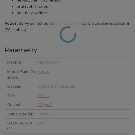
nebělit, chemicky nečistit,
prát i žehlit rubem,
nesušit v sušičce.
Pozor:
Barvy se mohou lišit dle nastavení kalibrace vašeho zařízení
(PC, mobil...)
Parametry
Materiál
Teplákovina
Metráž/Panel/Ku
Metráž
sovka
Složení
90%bavlna 10%elastan
Šíře
175cm
Gramáž
280g/m2
Země původu
Polsko
Oeko-Tex 100,
Ano
tř.1