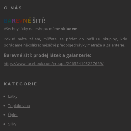
O NÁS
B
A
R
E
V
N
É
ŠITÍ!
Všechny látky na eshopu máme
skladem
.
Pokud máte zájem, můžete se přidat do naší FB skupiny, kde
pořádáme několikrát měsíčně předobjednávky metráže a galanterie.
Barevné šití: prodej látek a galanterie:
https://www.facebook.com/groups/206554103227669/
KATEGORIE
Látky
Teplákovina
Úplet
Silky