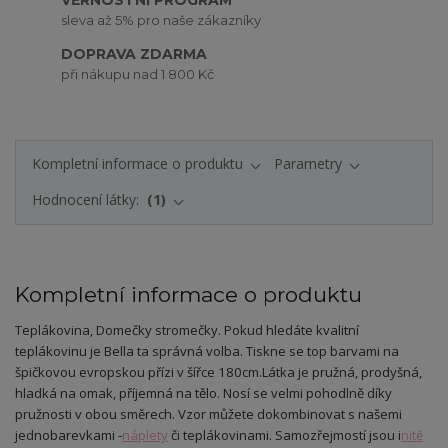
sleva až 5% pro naše zákazníky
DOPRAVA ZDARMA
při nákupu nad 1 800 Kč
Kompletní informace o produktu
Parametry
Hodnocení látky:
1
Kompletní informace o produktu
Teplákovina, Domečky stromečky. Pokud hledáte kvalitní
teplákovinu je Bella ta správná volba. Tiskne se top barvami na
špičkovou evropskou přízi v šířce 180cm.
Látka je pružná, prodyšná,
hladká na omak, příjemná na tělo. Nosí se velmi pohodlně díky
pružnosti v obou směrech. Vzor můžete dokombinovat s našemi
jednobarevkami -
náplety
či teplákovinami. Samozřejmostí jsou i
nitě