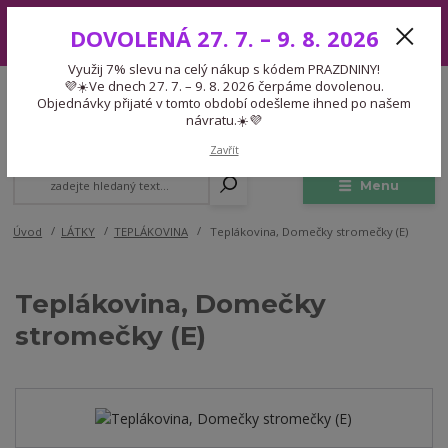
Využij 7% slevu na celý nákup s kódem PRAZDNINY! 💜☀️Ve dnech 27.
DOVOLENÁ 27. 7. – 9. 8. 2026
7. – 9. 8. 2026 čerpáme dovolenou. Objednávky přijaté v tomto období
odešleme ihned po našem návratu.☀️💜
Využij 7% slevu na celý nákup s kódem PRAZDNINY!
Expedice 775 866 913
💜☀️Ve dnech 27. 7. – 9. 8. 2026 čerpáme dovolenou.
CZK
Po-Čt 9-15:30 Pá 9-14:30 Pauza 13-13:45
Objednávky přijaté v tomto období odešleme ihned po našem
návratu.☀️💜
0
0,00 Kč
Zavřít
Menu
Úvod
LÁTKY
TEPLÁKOVINA
Teplákovina, Domečky stromečky (E)
Teplákovina, Domečky
stromečky (E)