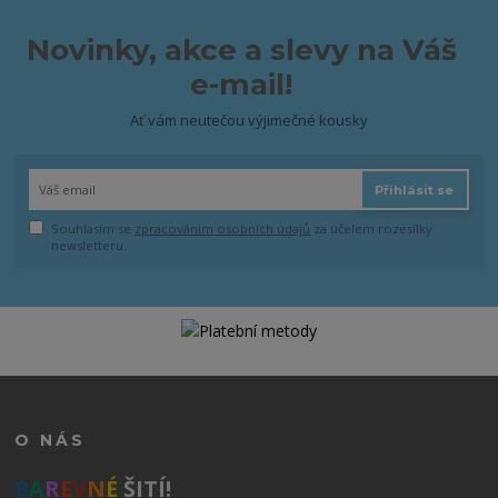
Novinky, akce a slevy na Váš
e-mail!
Ať vám neutečou výjimečné kousky
Přihlásit se
Souhlasím se
zpracováním osobních údajů
za účelem rozesílky
newsletteru.
O NÁS
B
A
R
E
V
N
É
ŠITÍ!