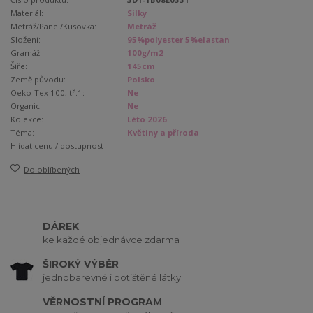
Materiál:
Silky
Metráž/Panel/Kusovka:
Metráž
Složení:
95%polyester 5%elastan
Gramáž:
100g/m2
Šíře:
145cm
Země původu:
Polsko
Oeko-Tex 100, tř.1:
Ne
Organic:
Ne
Kolekce:
Léto 2026
Téma:
Květiny a příroda
Hlídat cenu / dostupnost
Do oblíbených
DÁREK
ke každé objednávce zdarma
ŠIROKÝ VÝBĚR
jednobarevné i potištěné látky
VĚRNOSTNÍ PROGRAM