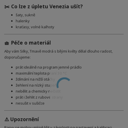
✂️ Co lze z úpletu Venezia ušít?
šaty, sukně
halenky
kraťasy, volné kalhoty
🧺 Péče o materiál
Aby vám Silky, Tmavě modrá s bílými květy dělal dlouho radost,
doporučujeme:
prát ideálně na program jemné prádlo
maximální teplota praní 30 °C
ždímání na nižší otáčky
žehlení na nízký stupeň
nebělit a chemicky nečistit
prát i žehlit z rubové strany
nesušit v sušičce
⚠️ Upozornění
Barvy se mohou mírně lišit v závislosti na nastavení a kalibraci