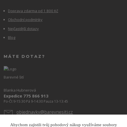
Doprava zdarma od 1 800 Kč
Obchodní podmínky
Nejčastější dotazy
Blog
MÁTE DOTAZ?
Barevné šití
Blanka Hubnerová
Expedice 775 866 913
Po-Čt 9-15:30 Pá 9-14:30 Pauza 13-13:45
objednavky@barevnesiti.cz
Abychom zajistili tvůj pohodový nákup využíváme soubory