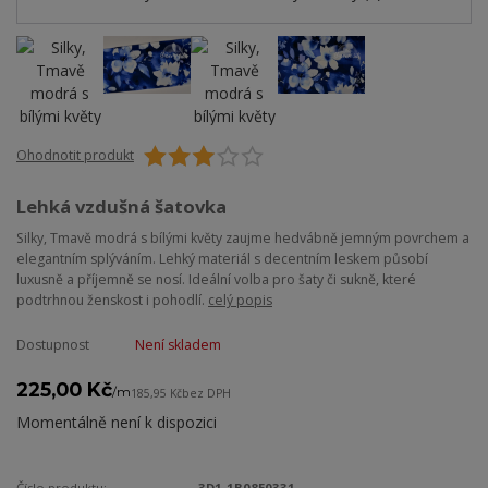
Ohodnotit produkt
Lehká vzdušná šatovka
Silky, Tmavě modrá s bílými květy zaujme hedvábně jemným povrchem a
elegantním splýváním. Lehký materiál s decentním leskem působí
luxusně a příjemně se nosí. Ideální volba pro šaty či sukně, které
podtrhnou ženskost i pohodlí.
celý popis
Dostupnost
Není skladem
225,00 Kč
/
m
185,95 Kč
bez DPH
Momentálně není k dispozici
Číslo produktu:
3D1-1B08E0331