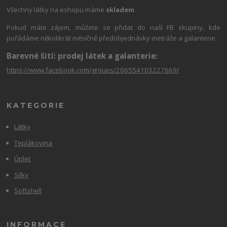
Všechny látky na eshopu máme
skladem
.
Pokud máte zájem, můžete se přidat do naší FB skupiny, kde
pořádáme několikrát měsíčně předobjednávky metráže a galanterie.
Barevné šití: prodej látek a galanterie:
https://www.facebook.com/groups/206554103227669/
KATEGORIE
Látky
Teplákovina
Úplet
Silky
Softshell
INFORMACE