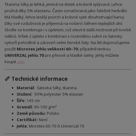
Tkanina Silky je lehká, jemná na dotek a krásně splývavá. Lehce
pružná díky 5% elastanu. Často označovaná jako falešné hedvábí.
Má hladký, lehce lesklý povrch a krásné syté dlouhotrvající barvy.
Díky své vzdušnosti je příjemná na nošení i během teplejších dní.
Skvěle se kombinuje i s úpletem, což otevírá další možnosti při tvorbě
oděvů. Vršek z úpletu v kombinaci s rozevlátou sukní ze šatovky
vytvoří pohodlné a zároveň velmi ženské šaty. Na šití doporučujeme
použít
Microtex jehlu velikosti 60–70
, případně tenkou
UNIVERZAL jehlu 70
pro přesné a hladké stehy. Jehly můžete
koupit
zde
.
📏 Technické informace
Materiál:
šatovka Silky, tkanina
Složení:
95% polyester 5% elastan
Šíře:
145 cm
Gramáž:
90-100 g/m²
Země původu:
Polsko
Certifikát:
Není
Jehla:
Microtex 60-70 či Univerzal 70