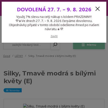
Využij 7% slevu na celý nákup s kódem PRAZDNINY! 💜☀️Ve dnech 27.
DOVOLENÁ 27. 7. – 9. 8. 2026
7. – 9. 8. 2026 čerpáme dovolenou. Objednávky přijaté v tomto období
odešleme ihned po našem návratu.☀️💜
Využij 7% slevu na celý nákup s kódem PRAZDNINY!
Expedice 775 866 913
💜☀️Ve dnech 27. 7. – 9. 8. 2026 čerpáme dovolenou.
CZK
Po-Čt 9-15:30 Pá 9-14:30 Pauza 13-13:45
Objednávky přijaté v tomto období odešleme ihned po našem
návratu.☀️💜
0
0,00 Kč
Zavřít
Menu
Úvod
LÁTKY
Silky, Tmavě modrá s bílými květy (E)
Silky, Tmavě modrá s bílými
květy (E)
🆕 Novinka