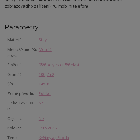
zobrazovacího zařízení (PC, mobilní telefon)
Parametry
Materiál
Silky
Metráž/Panel/Ku
Metráž
sovka
Složení
95%polyester 5%elastan
Gramáž
100g/m2
Šíře
145cm
Země původu
Polsko
Oeko-Tex 100,
Ne
tř.1
Organic
Ne
Kolekce
Léto 2026
Téma
Květiny a příroda