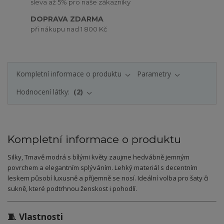
sleva až 5% pro naše zákazníky
DOPRAVA ZDARMA
při nákupu nad 1 800 Kč
Kompletní informace o produktu
Parametry
Hodnocení látky:
2
Kompletní informace o produktu
Silky, Tmavě modrá s bílými květy zaujme hedvábně jemným
povrchem a elegantním splýváním. Lehký materiál s decentním
leskem působí luxusně a příjemně se nosí. Ideální volba pro šaty či
sukně, které podtrhnou ženskost i pohodlí.
🧵 Vlastnosti