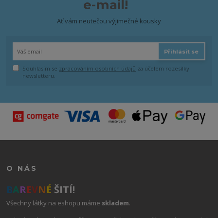
e-mail!
Ať vám neutečou výjimečné kousky
Přihlásit se
Souhlasím se
zpracováním osobních údajů
za účelem rozesílky
newsletteru.
O NÁS
B
A
R
E
V
N
É
ŠITÍ!
Všechny látky na eshopu máme
skladem
.