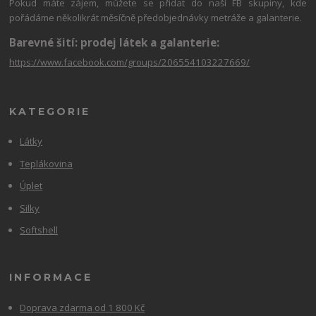
Pokud máte zájem, můžete se přidat do naší FB skupiny, kde
pořádáme několikrát měsíčně předobjednávky metráže a galanterie.
Barevné šití: prodej látek a galanterie:
https://www.facebook.com/groups/206554103227669/
KATEGORIE
Látky
Teplákovina
Úplet
Silky
Softshell
INFORMACE
Doprava zdarma od 1 800 Kč