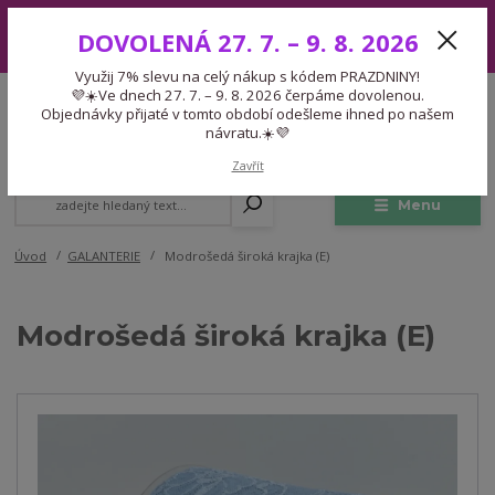
Využij 7% slevu na celý nákup s kódem PRAZDNINY! 💜☀️Ve dnech 27.
DOVOLENÁ 27. 7. – 9. 8. 2026
7. – 9. 8. 2026 čerpáme dovolenou. Objednávky přijaté v tomto období
odešleme ihned po našem návratu.☀️💜
Využij 7% slevu na celý nákup s kódem PRAZDNINY!
Expedice 775 866 913
💜☀️Ve dnech 27. 7. – 9. 8. 2026 čerpáme dovolenou.
CZK
Po-Čt 9-15:30 Pá 9-14:30 Pauza 13-13:45
Objednávky přijaté v tomto období odešleme ihned po našem
návratu.☀️💜
0
0,00 Kč
Zavřít
Menu
Úvod
GALANTERIE
Modrošedá široká krajka (E)
Modrošedá široká krajka (E)