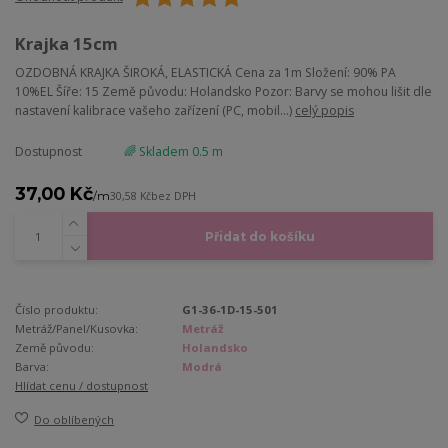
Krajka 15cm
OZDOBNÁ KRAJKA ŠIROKÁ, ELASTICKÁ Cena za 1m Složení: 90% PA
10%EL Šíře: 15 Země původu: Holandsko Pozor: Barvy se mohou lišit dle
nastavení kalibrace vašeho zařízení (PC, mobil...)
celý popis
Dostupnost
🌈 Skladem 0.5 m
37,00 Kč
/
m
30,58 Kč
bez DPH
Přidat do košíku
Číslo produktu:
G1-36-1D-15-501
Metráž/Panel/Kusovka:
Metráž
Země původu:
Holandsko
Barva:
Modrá
Hlídat cenu / dostupnost
Do oblíbených