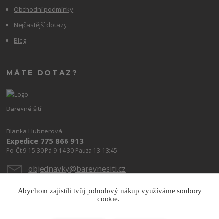
Obchodní podmínky
Nejčastější dotazy
Blog
MÁTE DOTAZ?
Barevné šití
Blanka Hubnerová
Expedice 775 866 913
Po-Čt 9-15:30 Pá 9-14:30 Pauza 13-13:45
objednavky@barevnesiti.cz
Abychom zajistili tvůj pohodový nákup využíváme soubory
cookie.